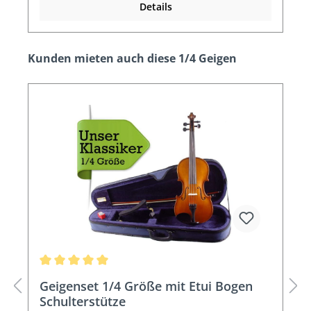
Details
Produktgalerie überspringen
Kunden mieten auch diese 1/4 Geigen
Durchschnittliche Bewertung von 5 von 5 Sternen
Geigenset 1/4 Größe mit Etui Bogen
Schulterstütze