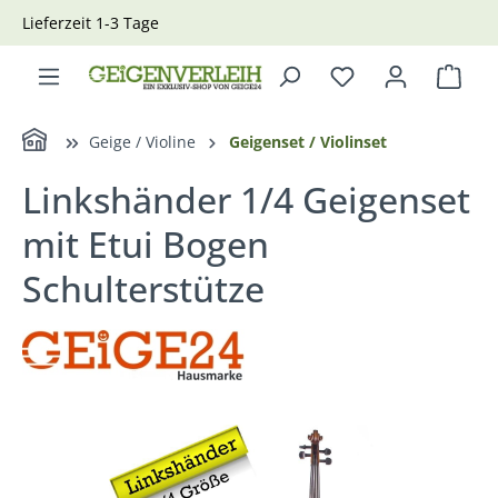
Lieferzeit 1-3 Tage
alt springen
Ware
Home
Geige / Violine
Geigenset / Violinset
Linkshänder 1/4 Geigenset
mit Etui Bogen
Schulterstütze
Bildergalerie überspringen