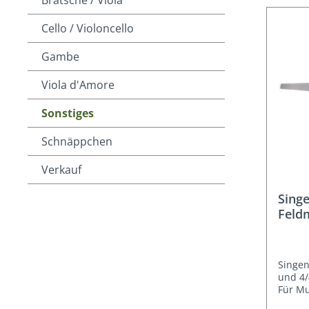
Cello / Violoncello
Gambe
Viola d'Amore
Sonstiges
Schnäppchen
Verkauf
Sing
Feld
Boge
Singen
und 4/
Für Musical, A
Stimm