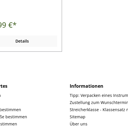
99 €*
Details
tes
Informationen
h
Tipp: Verpacken eines Instru
Zustellung zum Wunschtermi
 bestimmen
Streicherklasse - Klassensatz
öße bestimmen
Sitemap
estimmen
Über uns