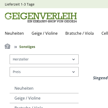
Lieferzeit 1-3 Tage
springen
Zur Hauptnavigation springen
Neuheiten
Geige / Violine
Bratsche / Viola
Cel
Home
Sonstiges
Hersteller
Preis
Singend
Neuheiten
Geige / Violine
Bratsche / Viola